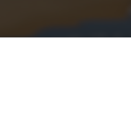
Enfocados, alinea
avanzando juntos 