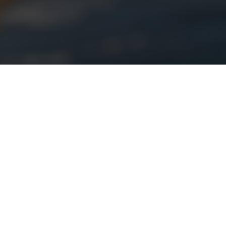
dos y
hacía la