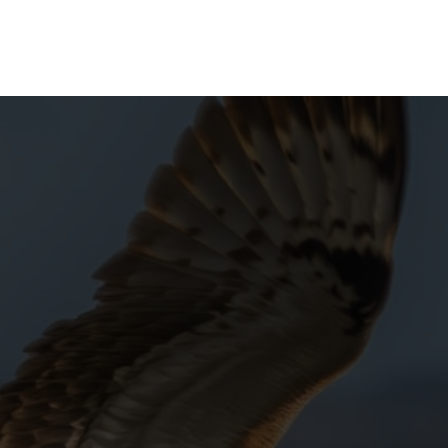
Empresas
Talento
Emprendedores
Espacio Raíz
Eventos
O