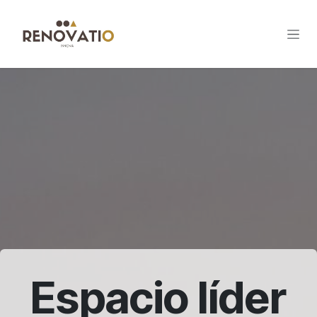
Ir al contenido
Espacio líder